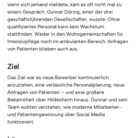
wenn 
sich 
jemand 
meldete, 
kam 
es 
oft 
nicht 
mal 
zu 
einem 
Gespräch. 
Gunnar 
Döring, 
einer 
der 
drei 
geschäftsführenden 
Gesellschafter, 
wusste: 
Ohne 
qualifiziertes 
Personal 
kann 
kein 
Wachstum 
stattfinden. 
Weder 
in 
den 
Wohngemeinschaften 
für 
Intensivpflege 
noch 
im 
ambulanten 
Bereich. 
Anfragen 
von 
Patienten 
blieben 
auch 
aus.
Ziel
Das 
Ziel 
war 
es 
neue 
Bewerber 
kontinuierlich 
anzuziehen, 
eine 
verlässliche 
Personalplanung, 
neue 
Anfragen 
von 
Patienten 
– 
und 
eine 
größere 
Bekanntheit 
über 
Hildesheim 
hinaus. 
Gunnar 
und 
sein 
Team 
wollten 
verstehen, 
wie 
moderne 
Mitarbeiter‒
und 
Patientengewinnung 
über 
Social 
Media 
funktioniert.