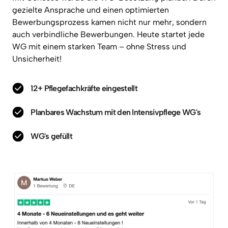
gezielte 
Ansprache 
und 
einen 
optimierten 
Bewerbungsprozess 
kamen 
nicht 
nur 
mehr, 
sondern 
auch 
verbindliche 
Bewerbungen. 
Heute 
startet 
jede 
WG 
mit 
einem 
starken 
Team 
– 
ohne 
Stress 
und 
Unsicherheit! 
12+ Pflegefachkräfte eingestellt
Planbares Wachstum mit den Intensivpflege WG's
WG's gefüllt