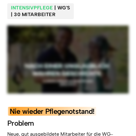
INTENSIVPFLEGE
| WG'S
| 30 MITARBEITER
Nie 
wieder 
Pflegenotstand!
Problem
Neue, 
gut 
ausgebildete 
Mitarbeiter 
für 
die 
WG‒