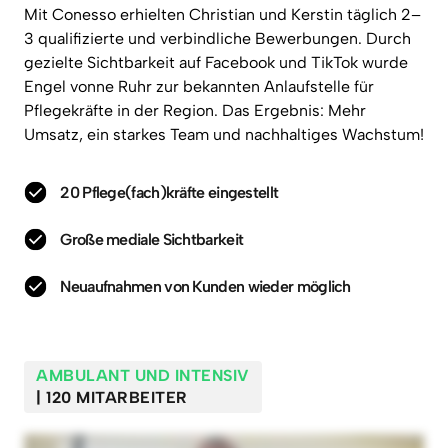
Mit 
Conesso 
erhielten 
Christian 
und 
Kerstin 
täglich 
2–
3 
qualifizierte 
und 
verbindliche 
Bewerbungen. 
Durch 
gezielte 
Sichtbarkeit 
auf 
Facebook 
und 
TikTok 
wurde 
Engel 
vonne 
Ruhr 
zur 
bekannten 
Anlaufstelle 
für 
Pflegekräfte 
in 
der 
Region. 
Das 
Ergebnis: 
Mehr 
Umsatz, 
ein 
starkes 
Team 
und 
nachhaltiges 
Wachstum! 
20 Pflege(fach)kräfte eingestellt
Große mediale Sichtbarkeit
Neuaufnahmen von Kunden wieder möglich
AMBULANT
UND
INTENSIV
| 120 MITARBEITER