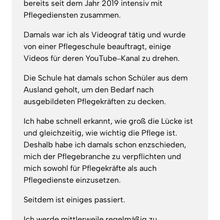
bereits 
seit 
dem 
Jahr 
2019 
intensiv 
mit 
Pflegediensten 
zusammen.
Damals 
war 
ich 
als 
Videograf 
tätig 
und 
wurde 
von 
einer 
Pflegeschule 
beauftragt, 
einige 
Videos 
für 
deren 
YouTube‒
Kanal 
zu 
drehen.
Die 
Schule 
hat 
damals 
schon 
Schüler 
aus 
dem 
Ausland 
geholt, 
um 
den 
Bedarf 
nach 
ausgebildeten 
Pflegekräften 
zu 
decken.
Ich 
habe 
schnell 
erkannt, 
wie 
groß 
die 
Lücke 
ist 
und 
gleichzeitig, 
wie 
wichtig 
die 
Pflege 
ist. 
Deshalb 
habe 
ich 
damals 
schon 
enzschieden, 
mich 
der 
Pflegebranche 
zu 
verpflichten 
und 
mich 
sowohl 
für 
Pflegekräfte 
als 
auch 
Pflegedienste 
einzusetzen.
Seitdem 
ist 
einiges 
passiert.
Ich 
werde 
mittlerweile 
regelmäßig 
zu 