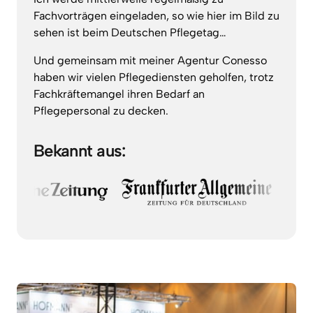
Fachvorträgen 
eingeladen, 
so 
wie 
hier 
im 
Bild 
zu 
sehen 
ist 
beim 
Deutschen 
Pflegetag…
Und 
gemeinsam 
mit 
meiner 
Agentur 
Conesso 
haben 
wir 
vielen 
Pflegediensten 
geholfen, 
trotz 
Fachkräftemangel 
ihren 
Bedarf 
an 
Pflegepersonal 
zu 
decken.
Bekannt aus:
Slide 1 of 5